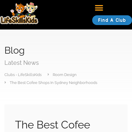
Find A Club
Blog
Latest News
Clubs - LifeSkillsKids
Room Design
The Best Cofee Shops In Sydney Neighborhoods
The Best Cofee